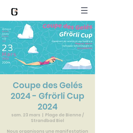
Coupe des Gelés
2024 - Gfrörli Cup
2024
sam. 23 mars
  |  
Plage de Bienne /
Strandbad Biel
Nous organisons une manifestation