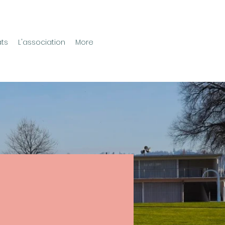
ats
L'association
More