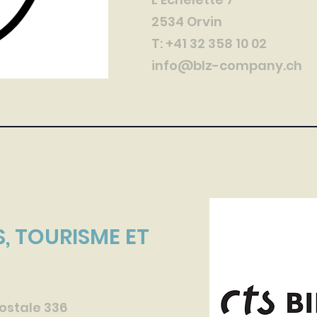
2534 Orvin
T: +41 32 358 10 02
info@blz-company.ch
, TOURISME ET
postale 336