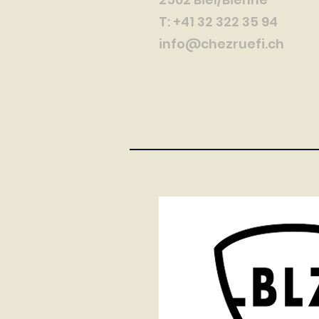
T: +41 32 322 35 94
info@chezruefi.ch