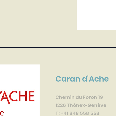
Caran d'Ache
Chemin du Foron 19
1226 Thônex-Genève
T: +41 848 558 558