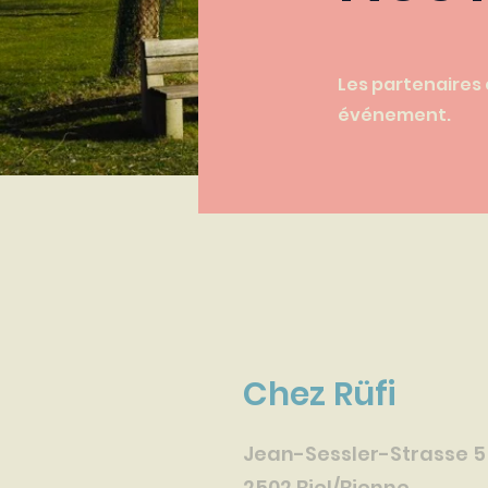
Les partenaires
événement.
Chez Rüfi
Jean-Sessler-Strasse 5
2502 Biel/Bienne