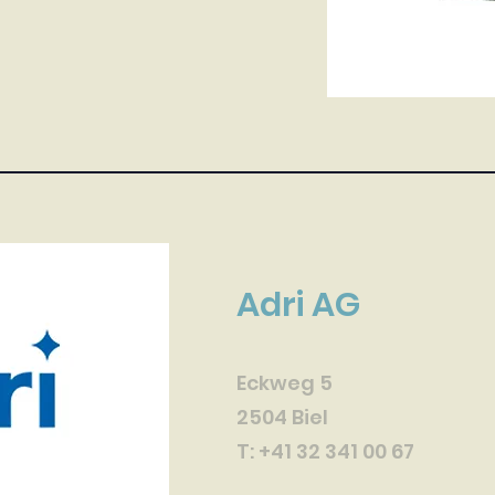
Adri AG
Eckweg 5
2504 Biel
T: +41 32 341 00 67