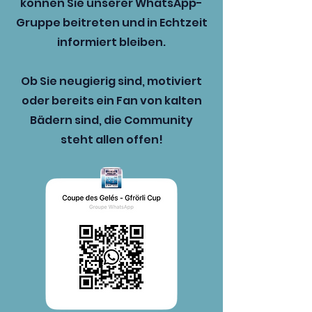
können Sie unserer WhatsApp-
Gruppe beitreten und in Echtzeit
informiert bleiben.
Ob Sie neugierig sind, motiviert
oder bereits ein Fan von kalten
Bädern sind, die Community
steht allen offen!